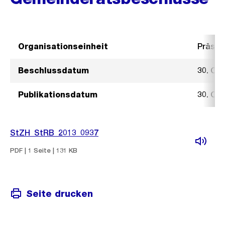
Organisationseinheit
Präsid
Beschlussdatum
30. Ok
Publikationsdatum
30. Ok
StZH_StRB_2013_0937
PDF | 1 Seite | 131 KB
Seite drucken