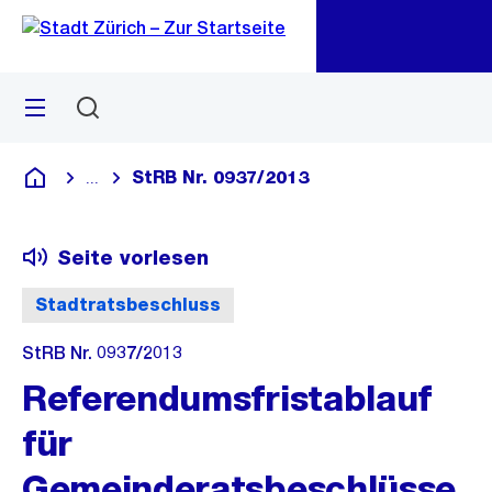
Zu
Zu
Sprunglink
Navigation
Menü
Suchen
M
öf
StRB Nr. 0937/2013
...
Blende alle Breadcrumbs ein
Deutsch
Seite vorlesen
Stadtratsbeschluss
StRB Nr. 0937/2013
Referendumsfristablauf
für
Gemeinderatsbeschlüsse