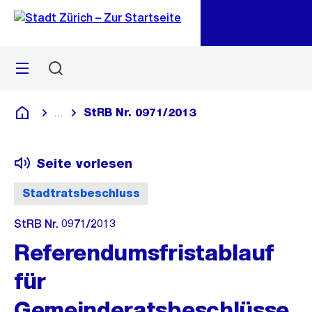
Zu
Zu
Sprunglink
Navigation
Menü
Suchen
M
öf
StRB Nr. 0971/2013
...
Blende alle Breadcrumbs ein
Deutsch
Seite vorlesen
Stadtratsbeschluss
StRB Nr. 0971/2013
Referendumsfristablauf
für
Gemeinderatsbeschlüsse