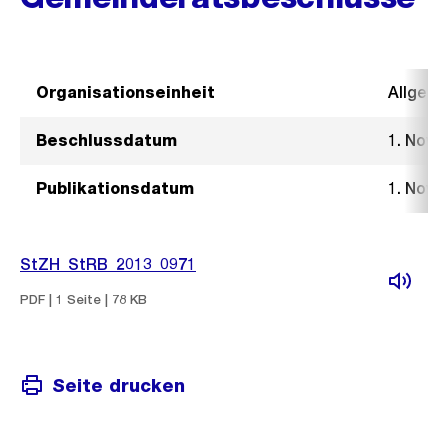
Organisationseinheit
Allgeme
Beschlussdatum
1. Nove
Publikationsdatum
1. Nove
StZH_StRB_2013_0971
PDF | 1 Seite | 78 KB
Seite drucken