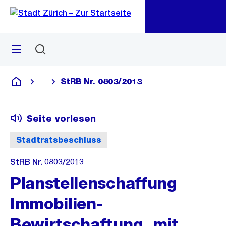
Zu
Zu
Sprunglink
Navigation
Menü
Suchen
M
öf
StRB Nr. 0803/2013
...
Blende alle Breadcrumbs ein
Deutsch
Seite vorlesen
Stadtratsbeschluss
StRB Nr. 0803/2013
Planstellenschaffung
Immobilien-
Bewirtschaftung, mit