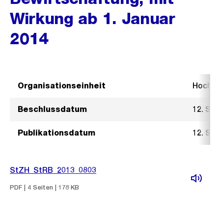
Wirkung ab 1. Januar
2014
Organisationseinheit
Hochb
Beschlussdatum
12. Se
Publikationsdatum
12. Se
StZH_StRB_2013_0803
PDF | 4 Seiten | 178 KB