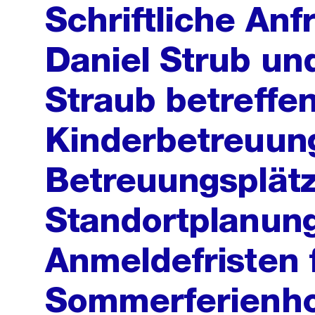
Schriftliche Anf
Daniel Strub und
Straub betreffe
Kinderbetreuun
Betreuungsplätz
Standortplanun
Anmeldefristen f
Sommerferienho