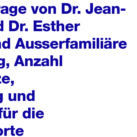
rage von Dr. Jean-
 Dr. Esther
nd Ausserfamiliäre
g, Anzahl
e,
g und
ür die
rte