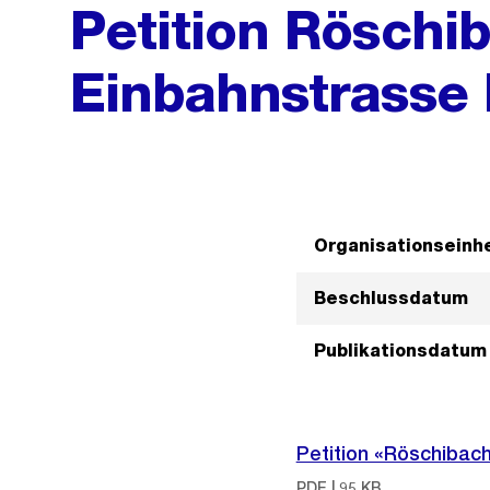
Petition Röschi
Einbahnstrasse 
Organisationseinhe
Beschlussdatum
Publikationsdatum
Petition «Röschibach
PDF | 95 KB