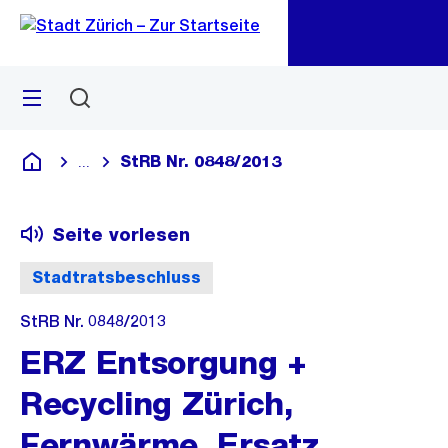
Zu
Zu
Sprunglink
Navigation
Menü
Suchen
M
öf
StRB Nr. 0848/2013
...
Blende alle Breadcrumbs ein
Deutsch
Seite vorlesen
Stadtratsbeschluss
StRB Nr. 0848/2013
ERZ Entsorgung +
Recycling Zürich,
Fernwärme, Ersatz