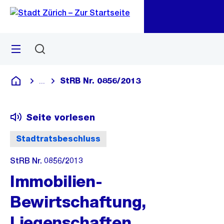
Zu
Zu
Sprunglink
Navigation
Menü
Suchen
M
öf
StRB Nr. 0856/2013
...
Blende alle Breadcrumbs ein
Deutsch
Seite vorlesen
Stadtratsbeschluss
StRB Nr. 0856/2013
Immobilien-
Bewirtschaftung,
Liegenschaften