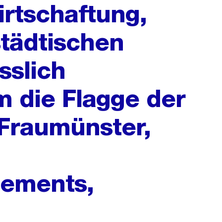
rtschaftung,
tädtischen
sslich
 die Flagge der
Fraumünster,
lements,