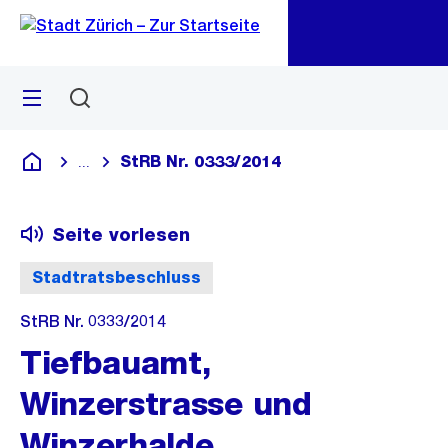
Zu
Zu
Sprunglink
Navigation
Menü
Suchen
M
öf
StRB Nr. 0333/2014
...
Blende alle Breadcrumbs ein
Deutsch
Seite vorlesen
Stadtratsbeschluss
StRB Nr. 0333/2014
Tiefbauamt,
Winzerstrasse und
Winzerhalde,