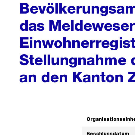
Bevölkerungsam
das Meldewesen
Einwohnerregist
Stellungnahme d
an den Kanton Z
Organisationseinhe
Beschlussdatum