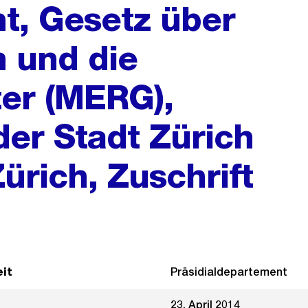
t, Gesetz über
 und die
er (MERG),
er Stadt Zürich
ürich, Zuschrift
it
Präsidialdepartement
23. April 2014