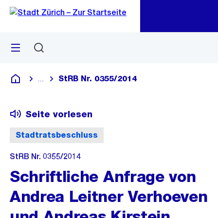
Zu
Zu
Sprunglink
Navigation
Menü
Suchen
M
öf
StRB Nr. 0355/2014
...
Blende alle Breadcrumbs ein
Deutsch
Seite vorlesen
Stadtratsbeschluss
StRB Nr. 0355/2014
Schriftliche Anfrage von
Andrea Leitner Verhoeven
und Andreas Kirstein