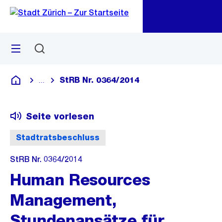
Zu
Zu
Sprunglink
Navigation
Menü
Suchen
M
öf
StRB Nr. 0364/2014
...
Blende alle Breadcrumbs ein
Deutsch
Seite vorlesen
Stadtratsbeschluss
StRB Nr. 0364/2014
Human Resources
Management,
Stundenansätze für