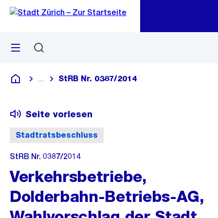
Zu
Zu
Sprunglink
Navigation
Menü
Suchen
M
öf
StRB Nr. 0387/2014
...
Blende alle Breadcrumbs ein
Deutsch
Seite vorlesen
Stadtratsbeschluss
StRB Nr. 0387/2014
Verkehrsbetriebe,
Dolderbahn-Betriebs-AG,
Wahlvorschlag der Stadt