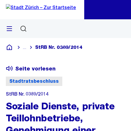
Zu
Zu
Sprunglink
Navigation
Menü
Suchen
M
öf
StRB Nr. 0389/2014
...
Blende alle Breadcrumbs ein
Deutsch
Seite vorlesen
Stadtratsbeschluss
StRB Nr. 0389/2014
Soziale Dienste, private
Teillohnbetriebe,
Genehmigung einer