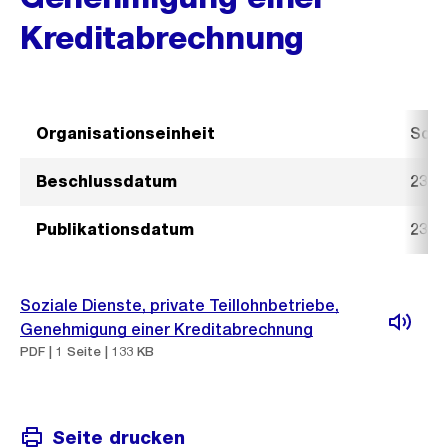
Kreditabrechnung
Organisationseinheit
Sozi
Beschlussdatum
23. A
Publikationsdatum
23. A
Soziale Dienste, private Teillohnbetriebe,
Genehmigung einer Kreditabrechnung
PDF | 1 Seite | 133 KB
Seite drucken