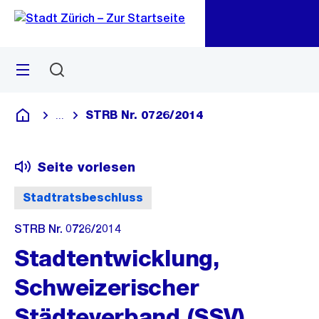
Zu
Zu
Sprunglink
Navigation
Menü
Suchen
M
öf
STRB Nr. 0726/2014
...
Blende alle Breadcrumbs ein
Deutsch
Seite vorlesen
Stadtratsbeschluss
STRB Nr. 0726/2014
Stadtentwicklung,
Schweizerischer
Städteverband (SSV),