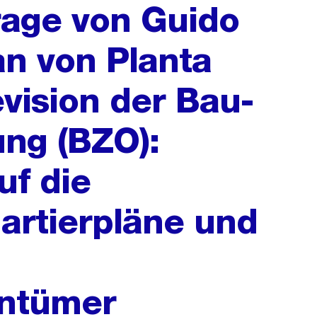
frage von Guido
an von Planta
evision der Bau-
ng (BZO):
f die
artierpläne und
ntümer