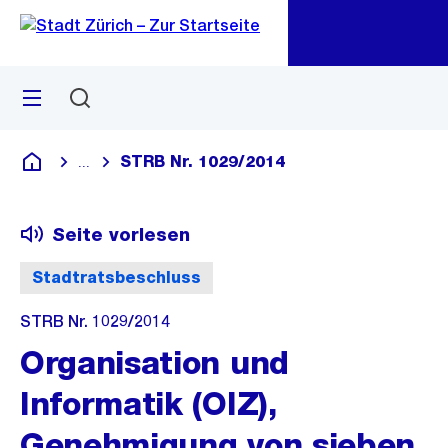
Zu
Zu
Sprunglink
Navigation
Menü
Suchen
M
öf
STRB Nr. 1029/2014
...
Blende alle Breadcrumbs ein
Deutsch
Seite vorlesen
Stadtratsbeschluss
STRB Nr. 1029/2014
Organisation und
Informatik (OIZ),
Genehmigung von sieben