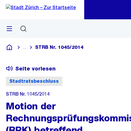
Zu
Zu
Sprunglink
Navigation
Menü
Suchen
M
öf
STRB Nr. 1045/2014
...
Blende alle Breadcrumbs ein
Deutsch
Seite vorlesen
Stadtratsbeschluss
STRB Nr. 1045/2014
Motion der
Rechnungsprüfungskommis
(RPK) betreffend