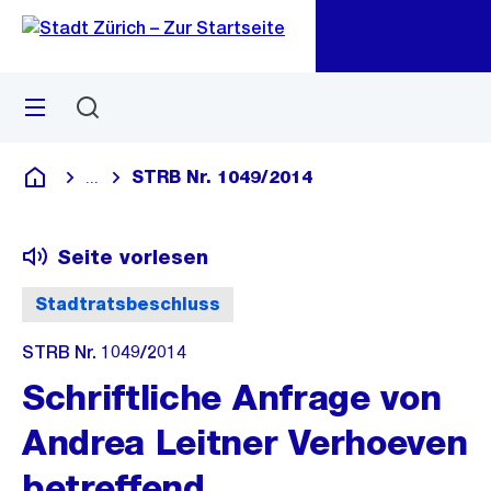
Zu
Zu
Sprunglink
Navigation
Menü
Suchen
M
öf
STRB Nr. 1049/2014
...
Blende alle Breadcrumbs ein
Deutsch
Seite vorlesen
Stadtratsbeschluss
STRB Nr. 1049/2014
Schriftliche Anfrage von
Andrea Leitner Verhoeven
betreffend