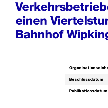
Verkehrsbetriebe
einen Viertelst
Bahnhof Wipking
Organisationseinhe
Beschlussdatum
Publikationsdatum