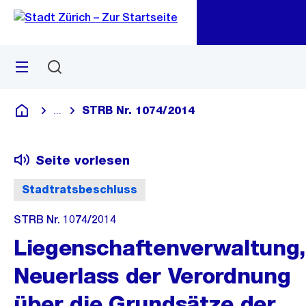
Zu
Zu
Sprunglink
Navigation
Menü
Suchen
M
öf
STRB Nr. 1074/2014
...
Blende alle Breadcrumbs ein
Deutsch
Seite vorlesen
Stadtratsbeschluss
STRB Nr. 1074/2014
Liegenschaftenverwaltung,
Neuerlass der Verordnung
über die Grundsätze der