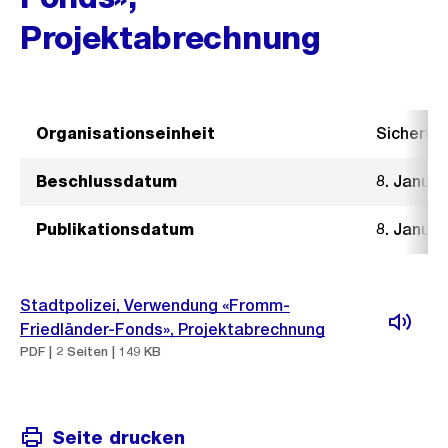
Projektabrechnung
Organisationseinheit
Sicherhe
Beschlussdatum
8. Januar
Publikationsdatum
8. Januar
Stadtpolizei, Verwendung «Fromm-
Friedländer-Fonds», Projektabrechnung
PDF | 2 Seiten | 149 KB
Seite drucken