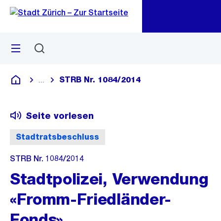
Zu
Zu
Sprunglink
Navigation
Menü
Suchen
M
öf
STRB Nr. 1084/2014
...
Blende alle Breadcrumbs ein
Deutsch
Seite vorlesen
Stadtratsbeschluss
STRB Nr. 1084/2014
Stadtpolizei, Verwendung
«Fromm-Friedländer-
Fonds»,