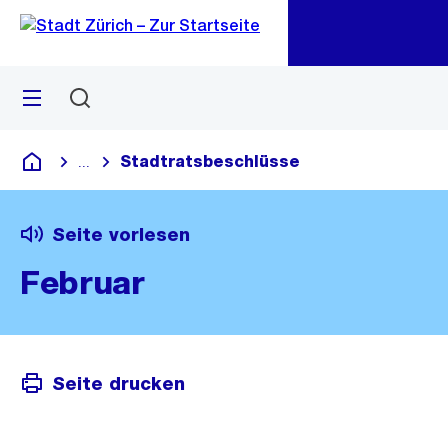
Zu
Zu
Sprunglink
Navigation
Menü
Suchen
M
öf
Stadtratsbeschlüsse
...
Blende alle Breadcrumbs ein
Deutsch
Seite vorlesen
Februar
Seite drucken