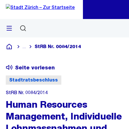
Zu
Zu
Sprunglink
Navigation
Menü
Suchen
M
öf
StRB Nr. 0084/2014
...
Blende alle Breadcrumbs ein
Deutsch
Seite vorlesen
Stadtratsbeschluss
StRB Nr. 0084/2014
Human Resources
Management, Individuelle
Lohnmassnahmen und