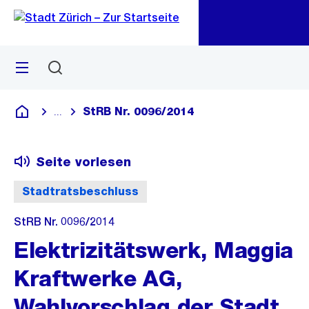
Zu
Zu
Sprunglink
Navigation
Menü
Suchen
M
öf
StRB Nr. 0096/2014
...
Blende alle Breadcrumbs ein
Deutsch
Seite vorlesen
Stadtratsbeschluss
StRB Nr. 0096/2014
Elektrizitätswerk, Maggia
Kraftwerke AG,
Wahlvorschlag der Stadt