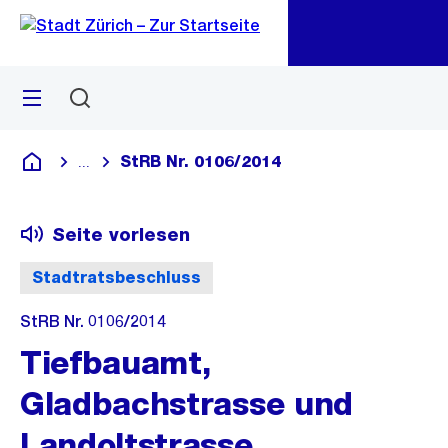
Zu
Zu
Sprunglink
Navigation
Menü
Suchen
M
öf
StRB Nr. 0106/2014
...
Blende alle Breadcrumbs ein
Deutsch
Seite vorlesen
Stadtratsbeschluss
StRB Nr. 0106/2014
Tiefbauamt,
Gladbachstrasse und
Landoltstrasse,