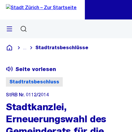
Zu
Zu
Sprunglink
Navigation
Menü
Suchen
M
öf
Stadtratsbeschlüsse
...
Blende alle Breadcrumbs ein
Deutsch
Seite vorlesen
Stadtratsbeschluss
StRB Nr. 0112/2014
Stadtkanzlei,
Erneuerungswahl des
Gemeinderats für die