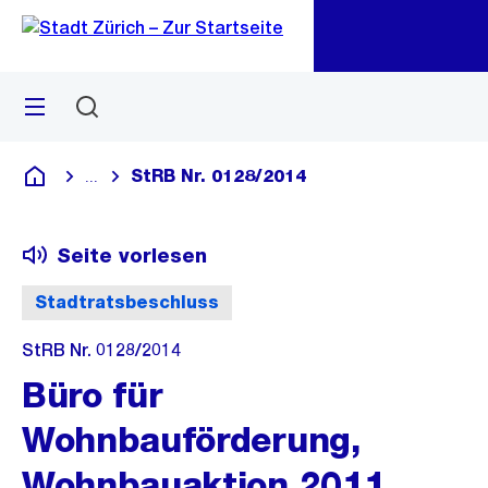
Zu
Zu
Sprunglink
Navigation
Menü
Suchen
M
öf
StRB Nr. 0128/2014
...
Blende alle Breadcrumbs ein
Deutsch
Seite vorlesen
Stadtratsbeschluss
StRB Nr. 0128/2014
Büro für
Wohnbauförderung,
Wohnbauaktion 2011,