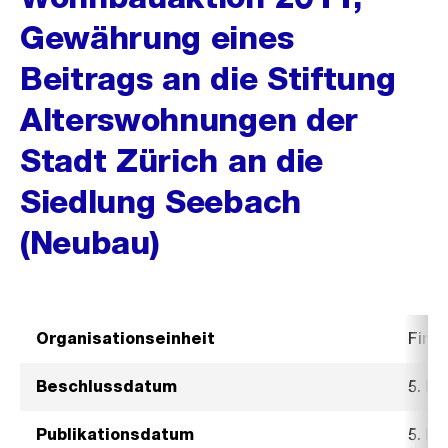
Gewährung eines
Beitrags an die Stiftung
Alterswohnungen der
Stadt Zürich an die
Siedlung Seebach
(Neubau)
Organisationseinheit
Fina
Beschlussdatum
5. Mä
Publikationsdatum
5. Mä