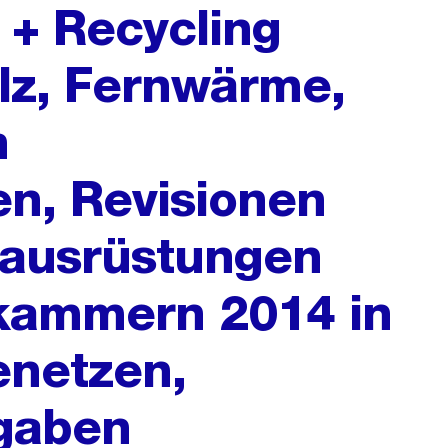
+ Recycling
lz, Fernwärme,
n
en, Revisionen
ausrüstungen
kammern 2014 in
enetzen,
gaben