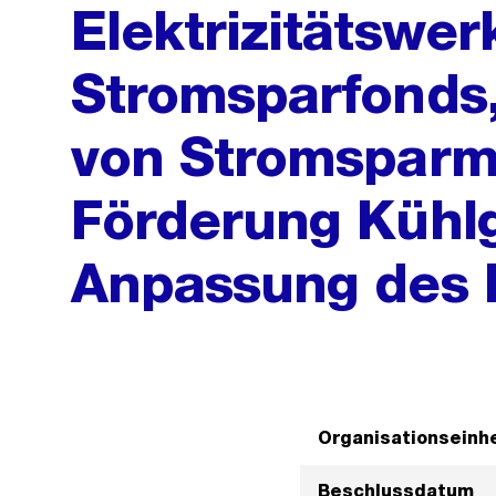
Elektrizitätswer
Stromsparfonds,
von Stromspar
Förderung Kühlg
Anpassung des 
Organisationseinhe
Beschlussdatum