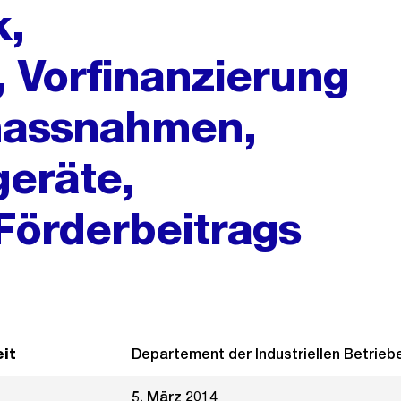
k,
 Vorfinanzierung
massnahmen,
eräte,
Förderbeitrags
it
Departement der Industriellen Betrieb
5. März 2014