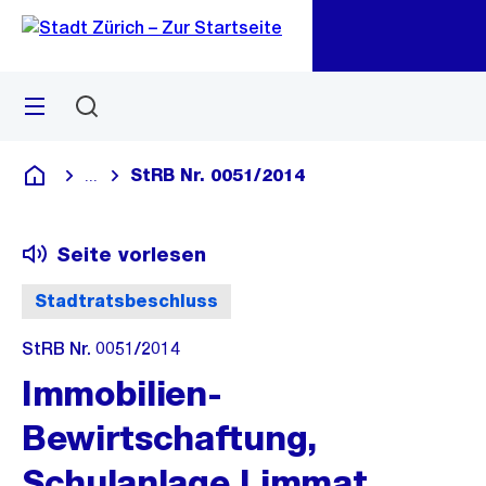
Zu
Zu
Sprunglink
Navigation
Menü
Suchen
M
öf
StRB Nr. 0051/2014
...
Blende alle Breadcrumbs ein
Deutsch
Seite vorlesen
Stadtratsbeschluss
StRB Nr. 0051/2014
Immobilien-
Bewirtschaftung,
Schulanlage Limmat,