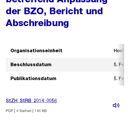
der BZO, Bericht und
Abschreibung
Organisationseinheit
Hochb
Beschlussdatum
5. Febr
Publikationsdatum
5. Febr
StZH_StRB_2014_0056
PDF | 4 Seiten | 146 KB