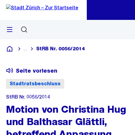
Zu
Zu
Sprunglink
Navigation
Menü
Suchen
M
öf
StRB Nr. 0056/2014
...
Blende alle Breadcrumbs ein
Deutsch
Seite vorlesen
Stadtratsbeschluss
StRB Nr. 0056/2014
Motion von Christina Hug
und Balthasar Glättli,
betreffend Anpassung