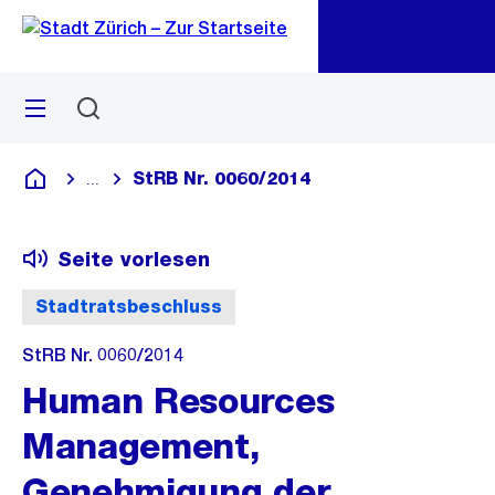
Zu
Zu
Sprunglink
Navigation
Menü
Suchen
M
öf
StRB Nr. 0060/2014
...
Blende alle Breadcrumbs ein
Deutsch
Seite vorlesen
Stadtratsbeschluss
StRB Nr. 0060/2014
Human Resources
Management,
Genehmigung der