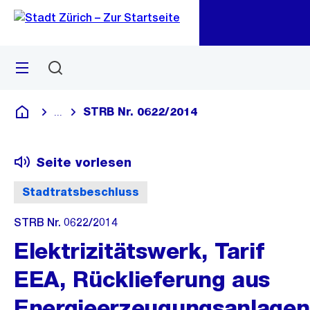
Zu
Zu
Sprunglink
Navigation
Menü
Suchen
M
öf
STRB Nr. 0622/2014
...
Blende alle Breadcrumbs ein
Deutsch
Seite vorlesen
Stadtratsbeschluss
STRB Nr. 0622/2014
Elektrizitätswerk, Tarif
EEA, Rücklieferung aus
Energieerzeugungsanlagen