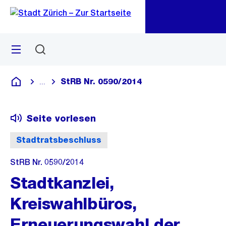
Zu
Zu
Sprunglink
Navigation
Menü
Suchen
M
öf
StRB Nr. 0590/2014
...
Blende alle Breadcrumbs ein
Deutsch
Seite vorlesen
Stadtratsbeschluss
StRB Nr. 0590/2014
Stadtkanzlei,
Kreiswahlbüros,
Erneuerungswahl der