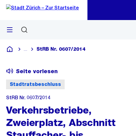
Zu
Zu
Sprunglink
Navigation
Menü
Suchen
M
öf
StRB Nr. 0607/2014
...
Blende alle Breadcrumbs ein
Deutsch
Seite vorlesen
Stadtratsbeschluss
StRB Nr. 0607/2014
Verkehrsbetriebe,
Zweierplatz, Abschnitt
Stauffacher- bis