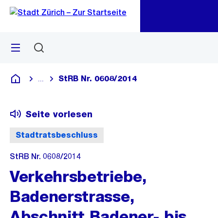
Zu
Zu
Sprunglink
Navigation
Menü
Suchen
M
öf
StRB Nr. 0608/2014
...
Blende alle Breadcrumbs ein
Deutsch
Seite vorlesen
Stadtratsbeschluss
StRB Nr. 0608/2014
Verkehrsbetriebe,
Badenerstrasse,
Abschnitt Badener- bis