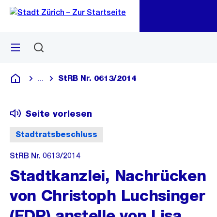
Zu
Zu
Sprunglink
Navigation
Menü
Suchen
M
öf
StRB Nr. 0613/2014
...
Blende alle Breadcrumbs ein
Deutsch
Seite vorlesen
Stadtratsbeschluss
StRB Nr. 0613/2014
Stadtkanzlei, Nachrücken
von Christoph Luchsinger
(FDP) anstelle von Lisa