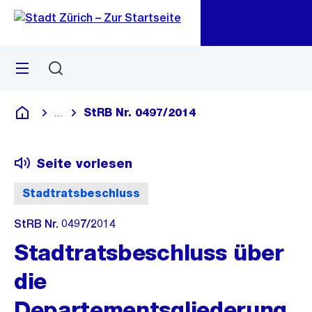
Zu
Zu
Sprunglink
Navigation
Menü
Suchen
M
öf
StRB Nr. 0497/2014
...
Blende alle Breadcrumbs ein
Deutsch
Seite vorlesen
Stadtratsbeschluss
StRB Nr. 0497/2014
Stadtratsbeschluss über
die
Departementsgliederung