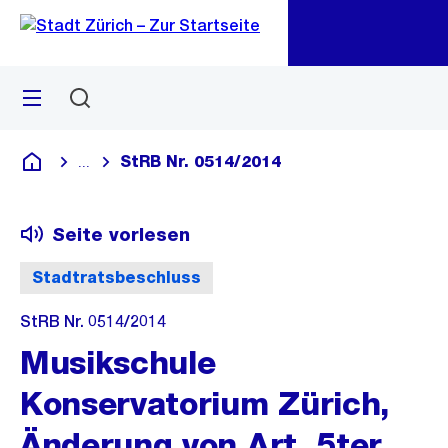
Zu
Zu
Sprunglink
Navigation
Menü
Suchen
M
öf
StRB Nr. 0514/2014
...
Blende alle Breadcrumbs ein
Deutsch
Seite vorlesen
Stadtratsbeschluss
StRB Nr. 0514/2014
Musikschule
Konservatorium Zürich,
Änderung von Art. 5ter