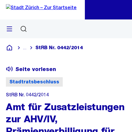
Zu
Zu
Sprunglink
Navigation
Menü
Suchen
M
öf
StRB Nr. 0442/2014
...
Blende alle Breadcrumbs ein
Deutsch
Seite vorlesen
Stadtratsbeschluss
StRB Nr. 0442/2014
Amt für Zusatzleistungen
zur AHV/IV,
Prämienverbilligung für