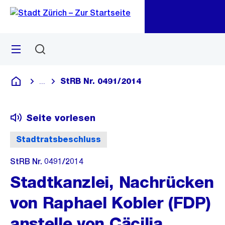
Zu
Zu
Sprunglink
Navigation
Menü
Suchen
M
öf
StRB Nr. 0491/2014
...
Blende alle Breadcrumbs ein
Deutsch
Seite vorlesen
Stadtratsbeschluss
StRB Nr. 0491/2014
Stadtkanzlei, Nachrücken
von Raphael Kobler (FDP)
anstelle von Cäcilia