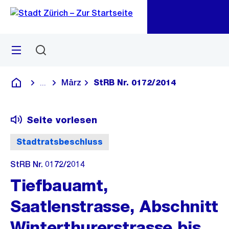
Zu
Zu
Sprunglink
Navigation
Menü
Suchen
M
öf
März
StRB Nr. 0172/2014
...
Blende alle Breadcrumbs ein
Deutsch
Seite vorlesen
Stadtratsbeschluss
StRB Nr. 0172/2014
Tiefbauamt,
Saatlenstrasse, Abschnitt
Winterthurerstrasse bis