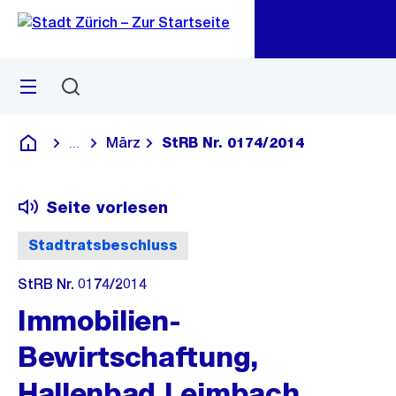
Zu
Zu
Sprunglink
Navigation
Menü
Suchen
M
öf
März
StRB Nr. 0174/2014
...
Blende alle Breadcrumbs ein
Deutsch
Seite vorlesen
Stadtratsbeschluss
StRB Nr. 0174/2014
Immobilien-
Bewirtschaftung,
Hallenbad Leimbach,