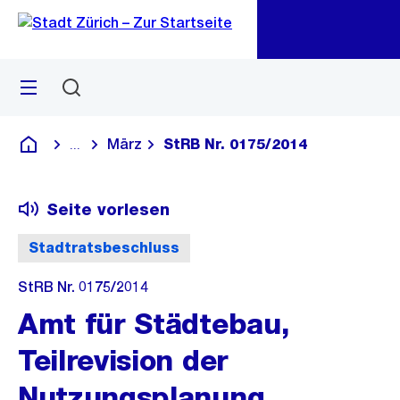
Zu
Zu
Sprunglink
Navigation
Menü
Suchen
M
öf
März
StRB Nr. 0175/2014
...
Blende alle Breadcrumbs ein
Deutsch
Seite vorlesen
Stadtratsbeschluss
StRB Nr. 0175/2014
Amt für Städtebau,
Teilrevision der
Nutzungsplanung,