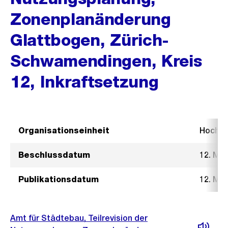
Zonenplanänderung
Glattbogen, Zürich-
Schwamendingen, Kreis
12, Inkraftsetzung
Organisationseinheit
Hochb
Beschlussdatum
12. Mä
Publikationsdatum
12. Mä
Amt für Städtebau, Teilrevision der