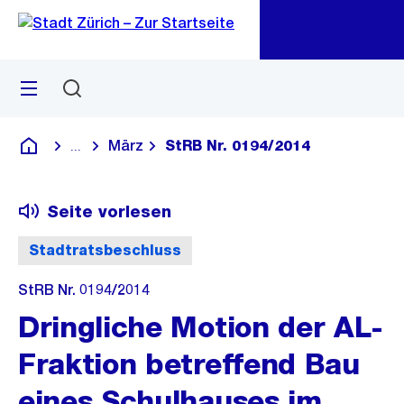
Zu
Zu
Sprunglink
Navigation
Menü
Suchen
M
öf
März
StRB Nr. 0194/2014
...
Blende alle Breadcrumbs ein
Deutsch
Seite vorlesen
Stadtratsbeschluss
StRB Nr. 0194/2014
Dringliche Motion der AL-
Fraktion betreffend Bau
eines Schulhauses im