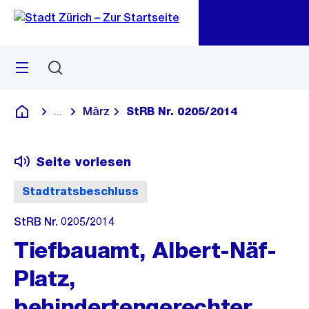
Zu
Zu
Sprunglink
Navigation
Menü
Suchen
M
öf
März
StRB Nr. 0205/2014
...
Blende alle Breadcrumbs ein
Deutsch
Seite vorlesen
Stadtratsbeschluss
StRB Nr. 0205/2014
Tiefbauamt, Albert-Näf-
Platz,
behindertengerechter