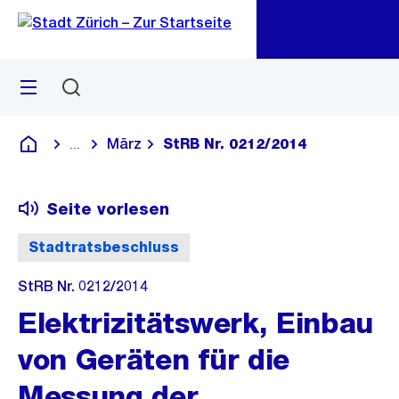
Zu
Zu
Sprunglink
Navigation
Menü
Suchen
M
öf
März
StRB Nr. 0212/2014
...
Blende alle Breadcrumbs ein
Deutsch
Seite vorlesen
Stadtratsbeschluss
StRB Nr. 0212/2014
Elektrizitätswerk, Einbau
von Geräten für die
Messung der