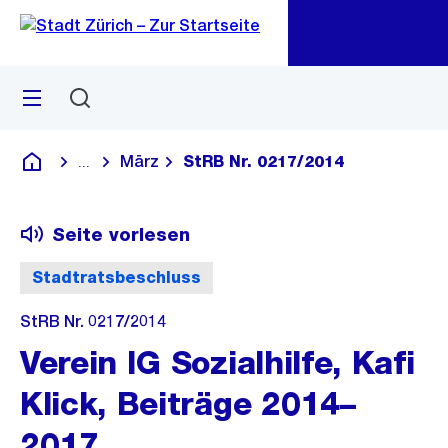
Zu
Zu
Sprunglink
Navigation
Menü
Suchen
M
öf
März
StRB Nr. 0217/2014
...
Blende alle Breadcrumbs ein
Deutsch
Seite vorlesen
Stadtratsbeschluss
StRB Nr. 0217/2014
Verein IG Sozialhilfe, Kafi
Klick, Beiträge 2014–
2017