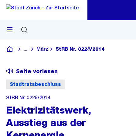
Zu
Zu
Sprunglink
Navigation
Menü
Suchen
M
öf
März
StRB Nr. 0228/2014
...
Blende alle Breadcrumbs ein
Deutsch
Seite vorlesen
Stadtratsbeschluss
StRB Nr. 0228/2014
Elektrizitätswerk,
Ausstieg aus der
Kernenergie,